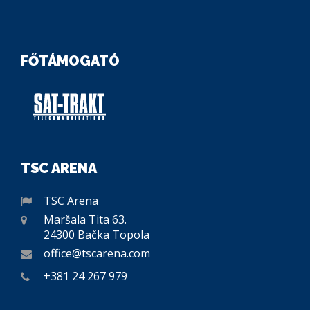
FŐTÁMOGATÓ
TSC ARENA
TSC Arena
Maršala Tita 63.
24300 Bačka Topola
office@tscarena.com
+381 24 267 979