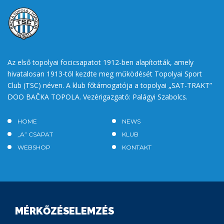
Az első topolyai focicsapatot 1912-ben alapították, amely
hivatalosan 1913-tól kezdte meg működését Topolyai Sport
Club (TSC) néven. A klub főtámogatója a topolyai „SAT-TRAKT”
DOO BAČKA TOPOLA. Vezérigazgató: Palágyi Szabolcs.
HOME
NEWS
„A” CSAPAT
KLUB
WEBSHOP
KONTAKT
MÉRKŐZÉSELEMZÉS