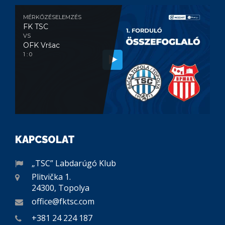
MÉRKŐZÉSELEMZÉS
FK TSC
VS
OFK Vršac
1 : 0
KAPCSOLAT
„TSC” Labdarúgó Klub
Plitvička 1.
24300, Topolya
office@fktsc.com
+381 24 224 187