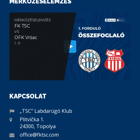
MÉRKŐZÉSELEMZÉS
MÉRKŐZÉSELEMZÉS
FK TSC
VS
OFK Vršac
1 : 0
KAPCSOLAT
„TSC” Labdarúgó Klub
Plitvička 1.
24300, Topolya
office@fktsc.com