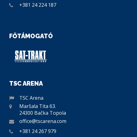
+381 24 224 187
FŐTÁMOGATÓ
TSC ARENA
TSC Arena
Maršala Tita 63.
24300 Bačka Topola
office@tscarena.com
+381 24 267 979