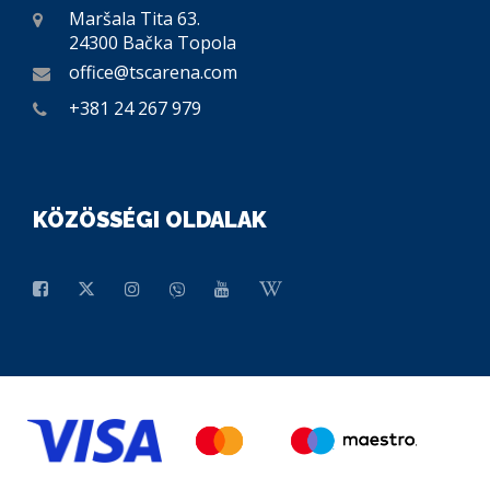
Maršala Tita 63.
24300 Bačka Topola
office@tscarena.com
+381 24 267 979
KÖZÖSSÉGI OLDALAK