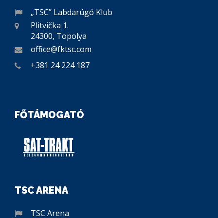
„TSC” Labdarúgó Klub
Plitvička 1.
24300, Topolya
office@fktsc.com
+381 24 224 187
FŐTÁMOGATÓ
TSC ARENA
TSC Arena