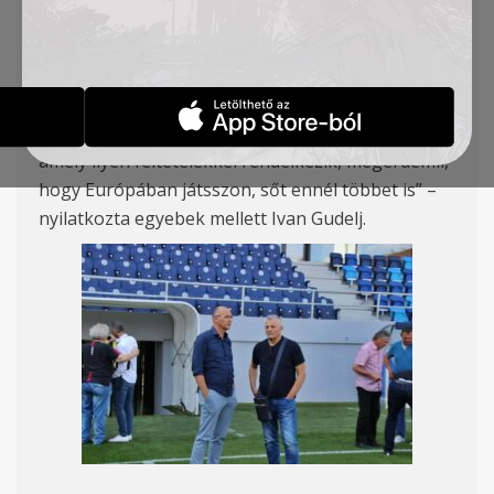
és rövid előadást tartott, illetve szakmai
tapasztalatokat osztott meg klubunk edzőivel.
Ezek után meglátogatta Akadémiánkat is.
„
Számomra a Poljud a világ legszebb stadionja, de
lenyűgöz ez a modern létesítmény. Egy olyan klub,
amely ilyen feltételekkel rendelkezik, megérdemli,
hogy Európában játsszon, sőt ennél többet is” –
nyilatkozta egyebek mellett Ivan Gudelj.