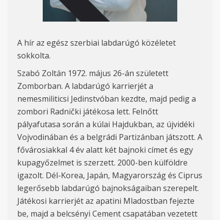
A hír az egész szerbiai labdarúgó közéletet
sokkolta.
Szabó Zoltán 1972. május 26-án született
Zomborban. A labdarúgó karrierjét a
nemesmiliticsi Jedinstvóban kezdte, majd pedig a
zombori Radnički játékosa lett. Felnőtt
pályafutasa során a kúlai Hajdukban, az újvidéki
Vojvodinában és a belgrádi Partizánban játszott. A
fővárosiakkal 4 év alatt két bajnoki címet és egy
kupagyőzelmet is szerzett. 2000-ben külföldre
igazolt. Dél-Korea, Japán, Magyarország és Ciprus
legerősebb labdarúgó bajnokságaiban szerepelt.
Játékosi karrierjét az apatini Mladostban fejezte
be, majd a belcsényi Cement csapatában vezetett