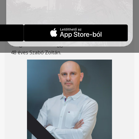
ZOLTÁN
ÉRTESÍTÉSEK
2020-12-15
Tragikus hirtelenséggel távozott vezetőedzőnk, a
48 éves Szabó Zoltán.