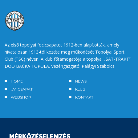
Az első topolyai focicsapatot 1912-ben alapították, amely
hivatalosan 1913-tól kezdte meg működését Topolyai Sport
Club (TSC) néven. A klub főtámogatója a topolyai „SAT-TRAKT”
DOO BAČKA TOPOLA. Vezérigazgató: Palágyi Szabolcs.
HOME
NEWS
„A” CSAPAT
KLUB
WEBSHOP
KONTAKT
MÉRKŐZÉSELEMZÉS