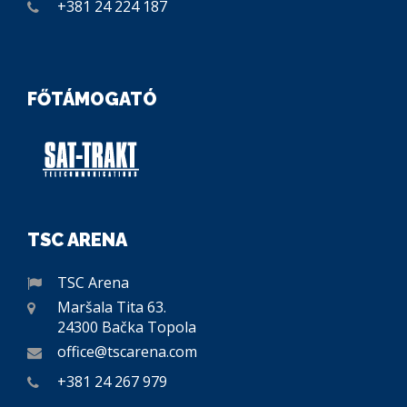
+381 24 224 187
FŐTÁMOGATÓ
TSC ARENA
TSC Arena
Maršala Tita 63.
24300 Bačka Topola
office@tscarena.com
+381 24 267 979