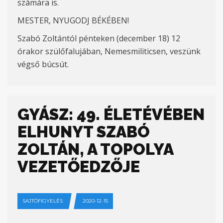
számára is.
MESTER, NYUGODJ BÉKÉBEN!
Szabó Zoltántól pénteken (december 18) 12
órakor szülőfalujában, Nemesmiliticsen, veszünk
végső búcsút.
GYÁSZ: 49. ÉLETÉVÉBEN
ELHUNYT SZABÓ
ZOLTÁN, A TOPOLYA
VEZETŐEDZŐJE
SAJTÓFIGYELÉS
2020-12-15