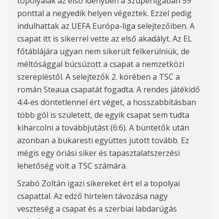
topolyaiak az első idényben a Szuperligában 59
ponttal a negyedik helyen végeztek. Ezzel pedig
indulhattak az UEFA Európa-liga selejtezőiben. A
csapat itt is sikerrel vette az első akadályt. Az EL
főtáblájára ugyan nem sikerült felkerülniük, de
méltósággal búcsúzott a csapat a nemzetközi
szerepléstől. A selejtezők 2. körében a TSC a
román Steaua csapatát fogadta. A rendes játékidő
4:4-es döntetlennel ért véget, a hosszabbításban
több gól is született, de egyik csapat sem tudta
kiharcolni a továbbjutást (6:6). A büntetők után
azonban a bukaresti együttes jutott tovább. Ez
mégis egy óriási siker és tapasztalatszerzési
lehetőség volt a TSC számára.
Szabó Zoltán igazi sikereket ért el a topolyai
csapattal. Az edző hirtelen távozása nagy
veszteség a csapat és a szerbiai labdarúgás