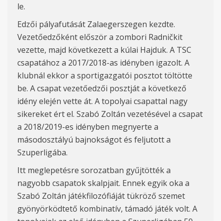
le.
Edzői pályafutását Zalaegerszegen kezdte.
Vezetőedzőként először a zombori Radničkit
vezette, majd következett a kúlai Hajduk. A TSC
csapatához a 2017/2018-as idényben igazolt. A
klubnál ekkor a sportigazgatói posztot töltötte
be. A csapat vezetőedzői posztját a következő
idény elején vette át. A topolyai csapattal nagy
sikereket ért el. Szabó Zoltán vezetésével a csapat
a 2018/2019-es idényben megnyerte a
másodosztályú bajnokságot és feljutott a
Szuperligába.
Itt meglepetésre sorozatban gyűjtötték a
nagyobb csapatok skalpjait. Ennek egyik oka a
Szabó Zoltán játékfilozófiáját tükröző szemet
gyönyörködtető kombinatív, támadó játék volt. A