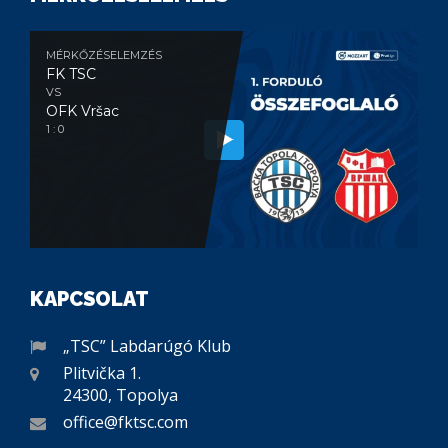
MÉRKŐZÉSELEMZÉS
FK TSC
VS
OFK Vršac
1 : 0
KAPCSOLAT
„TSC” Labdarúgó Klub
Plitvička 1.
24300, Topolya
office@fktsc.com