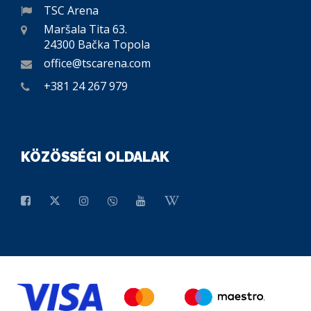
TSC Arena
Maršala Tita 63.
24300 Bačka Topola
office@tscarena.com
+381 24 267 979
KÖZÖSSÉGI OLDALAK