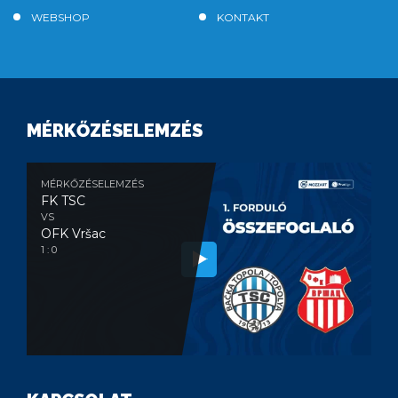
WEBSHOP
KONTAKT
MÉRKŐZÉSELEMZÉS
MÉRKŐZÉSELEMZÉS
FK TSC
VS
OFK Vršac
1 : 0