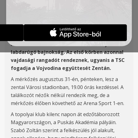
2020/2021-ES SZEZON
HÍREK
2020-07-29
Pénteken kezdődik a szerb elsőosztályú
labdarúgó bajnokság. Az első körben azonnal
vajdasági rangadót rendeznek, ugyanis a TSC
fogadja a Vojvodina együttesét Zentán.
A mérkőzés augusztus 31-én, pénteken, lesz a
zentai Városi stadionban, 19.00 órás kezdéssel. A
találkozót nézők nélkül rendezik meg, de a
mérkőzés élőben követhető az Arena Sport 1-en.
A topolyai klub kilenc napon át edzőtáborozott
Magyarországon, a Puskás Akadémia pályáin.
Szabó Zoltán szerint a felkészülés jól alakult,