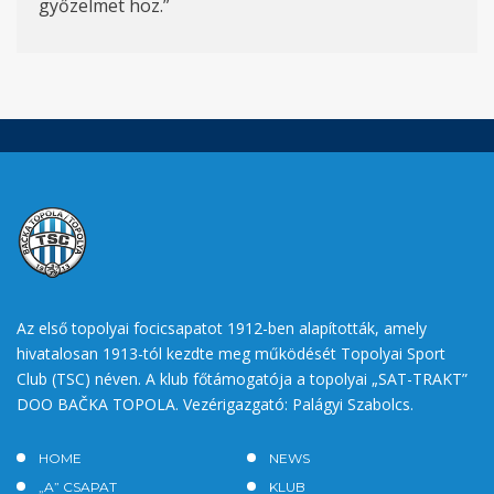
győzelmet hoz.”
Az első topolyai focicsapatot 1912-ben alapították, amely
hivatalosan 1913-tól kezdte meg működését Topolyai Sport
Club (TSC) néven. A klub főtámogatója a topolyai „SAT-TRAKT”
DOO BAČKA TOPOLA. Vezérigazgató: Palágyi Szabolcs.
HOME
NEWS
„A” CSAPAT
KLUB