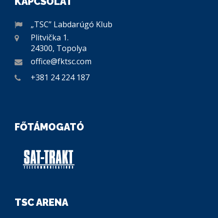
KAPCSOLAT
„TSC” Labdarúgó Klub
Plitvička 1.
24300, Topolya
office@fktsc.com
+381 24 224 187
FŐTÁMOGATÓ
TSC ARENA