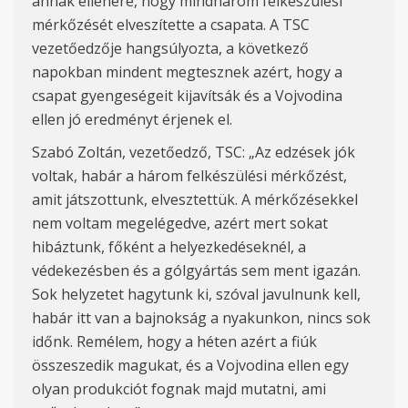
annak ellenére, hogy mindhárom felkészülési
mérkőzését elveszítette a csapata. A TSC
vezetőedzője hangsúlyozta, a következő
napokban mindent megtesznek azért, hogy a
csapat gyengeségeit kijavítsák és a Vojvodina
ellen jó eredményt érjenek el.
Szabó Zoltán, vezetőedző, TSC: „Az edzések jók
voltak, habár a három felkészülési mérkőzést,
amit játszottunk, elvesztettük. A mérkőzésekkel
nem voltam megelégedve, azért mert sokat
hibáztunk, főként a helyezkedéseknél, a
védekezésben és a gólgyártás sem ment igazán.
Sok helyzetet hagytunk ki, szóval javulnunk kell,
habár itt van a bajnokság a nyakunkon, nincs sok
időnk. Remélem, hogy a héten azért a fiúk
összeszedik magukat, és a Vojvodina ellen egy
olyan produkciót fognak majd mutatni, ami