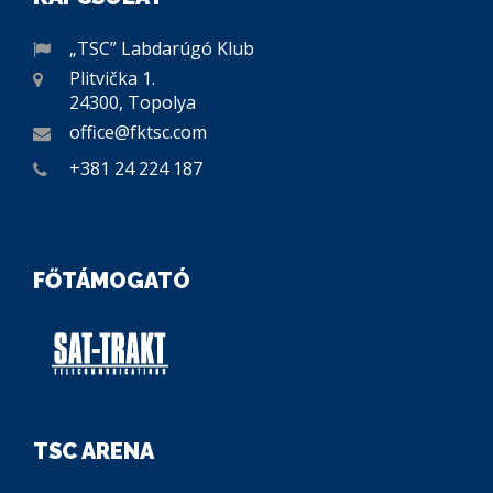
„TSC” Labdarúgó Klub
Plitvička 1.
24300, Topolya
office@fktsc.com
+381 24 224 187
FŐTÁMOGATÓ
TSC ARENA