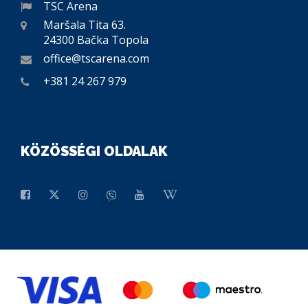
TSC Arena
Maršala Tita 63.
24300 Bačka Topola
office@tscarena.com
+381 24 267 979
KÖZÖSSÉGI OLDALAK