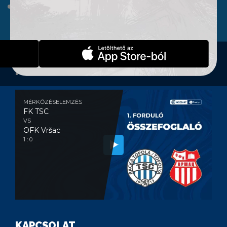
WEBSHOP
KONTAKT
MÉRKŐZÉSELEMZÉS
MÉRKŐZÉSELEMZÉS
FK TSC
VS
OFK Vršac
1 : 0
KAPCSOLAT