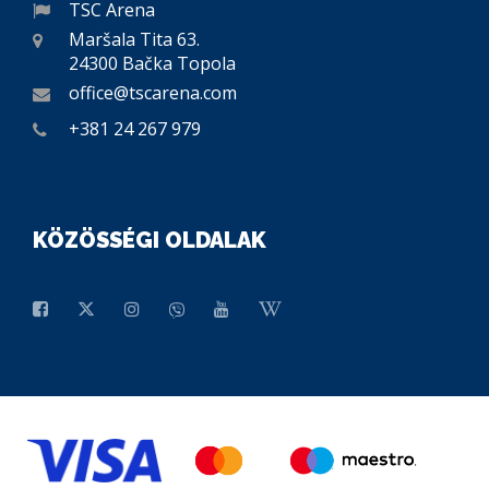
TSC Arena
Maršala Tita 63.
24300 Bačka Topola
office@tscarena.com
+381 24 267 979
KÖZÖSSÉGI OLDALAK