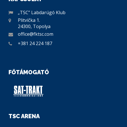
„TSC” Labdarúgó Klub
Plitvička 1.
24300, Topolya
office@fktsc.com
+381 24 224 187
FŐTÁMOGATÓ
TSC ARENA