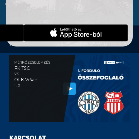
WEBSHOP
KONTAKT
MÉRKŐZÉSELEMZÉS
MÉRKŐZÉSELEMZÉS
FK TSC
VS
OFK Vršac
1 : 0
KAPCSOLAT