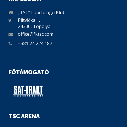
„TSC” Labdarúgó Klub
Plitvička 1.
24300, Topolya
office@fktsc.com
+381 24 224 187
FŐTÁMOGATÓ
TSC ARENA