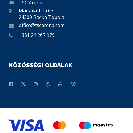
TSC Arena
Maršala Tita 63.
24300 Bačka Topola
office@tscarena.com
+381 24 267 979
KÖZÖSSÉGI OLDALAK