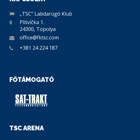
„TSC” Labdarúgó Klub
Plitvička 1.
24300, Topolya
office@fktsc.com
+381 24 224 187
FŐTÁMOGATÓ
TSC ARENA