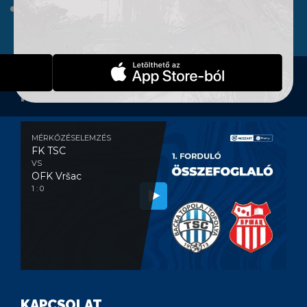
WEBSHOP
KONTAKT
MÉRKŐZÉSELEMZÉS
MÉRKŐZÉSELEMZÉS
FK TSC
VS
OFK Vršac
1 : 0
KAPCSOLAT