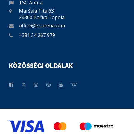
TSC Arena
Maršala Tita 63.
24300 Bačka Topola
office@tscarena.com
+381 24 267 979
KÖZÖSSÉGI OLDALAK