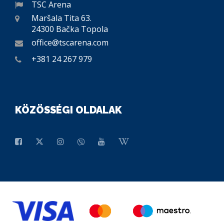
TSC Arena
Maršala Tita 63.
24300 Bačka Topola
office@tscarena.com
+381 24 267 979
KÖZÖSSÉGI OLDALAK