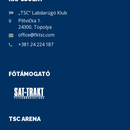
„TSC” Labdarúgó Klub
Plitvička 1.
24300, Topolya
office@fktsc.com
+381 24 224 187
FŐTÁMOGATÓ
TSC ARENA