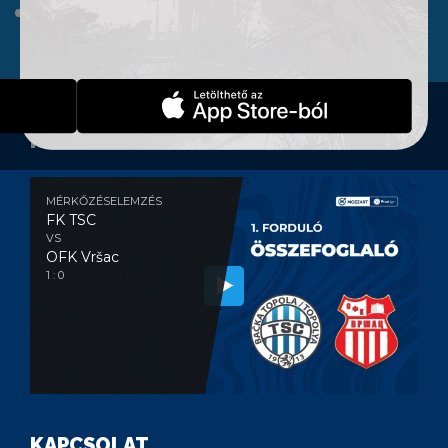
WEBSHOP
KONTAKT
MÉRKŐZÉSELEMZÉS
MÉRKŐZÉSELEMZÉS
FK TSC
VS
OFK Vršac
1 : 0
KAPCSOLAT