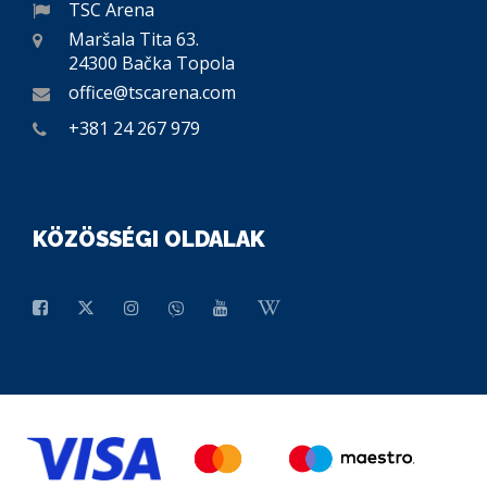
TSC Arena
Maršala Tita 63.
24300 Bačka Topola
office@tscarena.com
+381 24 267 979
KÖZÖSSÉGI OLDALAK