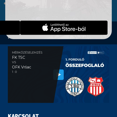
WEBSHOP
KONTAKT
MÉRKŐZÉSELEMZÉS
MÉRKŐZÉSELEMZÉS
FK TSC
VS
OFK Vršac
1 : 0
KAPCSOLAT