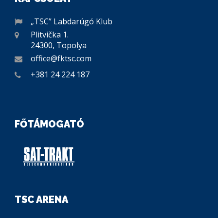
„TSC” Labdarúgó Klub
Plitvička 1.
24300, Topolya
office@fktsc.com
+381 24 224 187
FŐTÁMOGATÓ
TSC ARENA