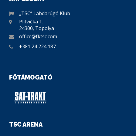
„TSC” Labdarúgó Klub
Plitvička 1.
24300, Topolya
office@fktsc.com
+381 24 224 187
FŐTÁMOGATÓ
TSC ARENA