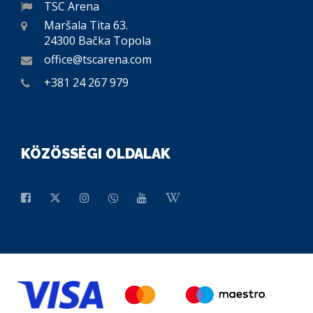
TSC Arena
Maršala Tita 63.
24300 Bačka Topola
office@tscarena.com
+381 24 267 979
KÖZÖSSÉGI OLDALAK