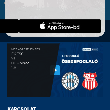
WEBSHOP
KONTAKT
MÉRKŐZÉSELEMZÉS
MÉRKŐZÉSELEMZÉS
FK TSC
VS
OFK Vršac
1 : 0
KAPCSOLAT