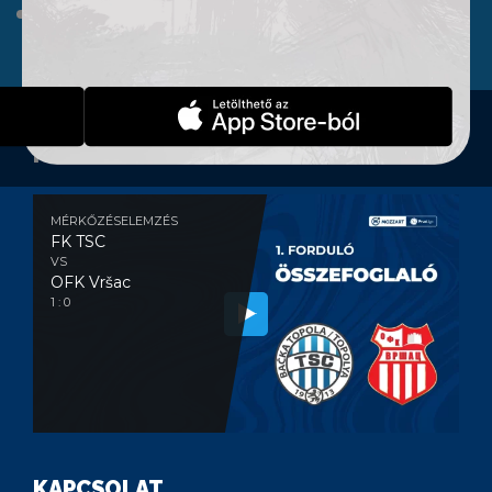
WEBSHOP
KONTAKT
MÉRKŐZÉSELEMZÉS
MÉRKŐZÉSELEMZÉS
FK TSC
VS
OFK Vršac
1 : 0
KAPCSOLAT