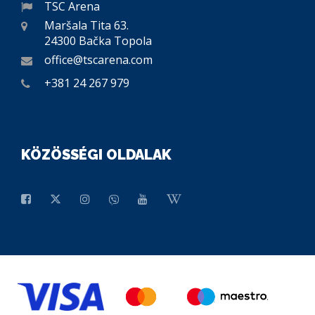
TSC Arena
Maršala Tita 63.
24300 Bačka Topola
office@tscarena.com
+381 24 267 979
KÖZÖSSÉGI OLDALAK