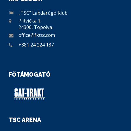
„TSC” Labdarúgó Klub
Plitvička 1.
24300, Topolya
office@fktsc.com
+381 24 224 187
FŐTÁMOGATÓ
TSC ARENA