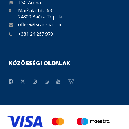
TSC Arena
Maršala Tita 63.
24300 Bačka Topola
office@tscarena.com
+381 24 267 979
KÖZÖSSÉGI OLDALAK