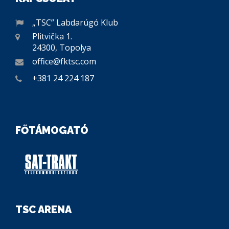
„TSC” Labdarúgó Klub
Plitvička 1.
24300, Topolya
office@fktsc.com
+381 24 224 187
FŐTÁMOGATÓ
TSC ARENA