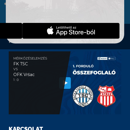
WEBSHOP
KONTAKT
MÉRKŐZÉSELEMZÉS
MÉRKŐZÉSELEMZÉS
FK TSC
VS
OFK Vršac
1 : 0
KAPCSOLAT