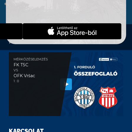
WEBSHOP
KONTAKT
MÉRKŐZÉSELEMZÉS
MÉRKŐZÉSELEMZÉS
FK TSC
VS
OFK Vršac
1 : 0
KAPCSOLAT