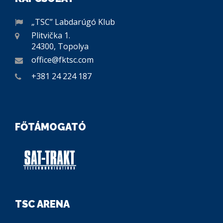
„TSC” Labdarúgó Klub
Plitvička 1.
24300, Topolya
office@fktsc.com
+381 24 224 187
FŐTÁMOGATÓ
TSC ARENA