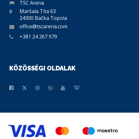
TSC Arena
Maršala Tita 63.
24300 Bačka Topola
office@tscarena.com
+381 24 267 979
KÖZÖSSÉGI OLDALAK