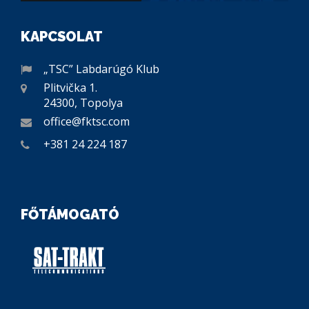
KAPCSOLAT
„TSC” Labdarúgó Klub
Plitvička 1.
24300, Topolya
office@fktsc.com
+381 24 224 187
FŐTÁMOGATÓ