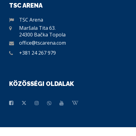
TSC ARENA
TSC Arena
Maršala Tita 63.
24300 Bačka Topola
office@tscarena.com
+381 24 267 979
KÖZÖSSÉGI OLDALAK