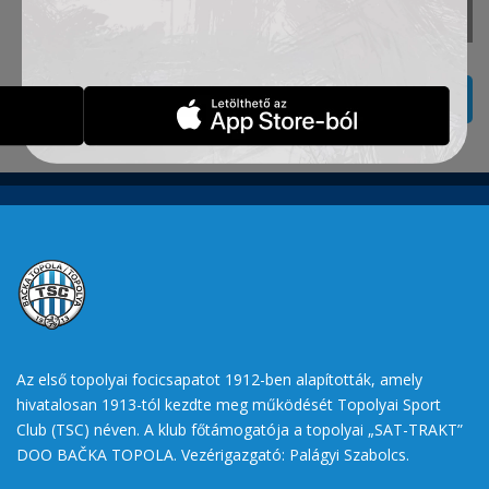
VISSZA A „TRÓFEÁKHOZ”
Az első topolyai focicsapatot 1912-ben alapították, amely
hivatalosan 1913-tól kezdte meg működését Topolyai Sport
Club (TSC) néven. A klub főtámogatója a topolyai „SAT-TRAKT”
DOO BAČKA TOPOLA. Vezérigazgató: Palágyi Szabolcs.