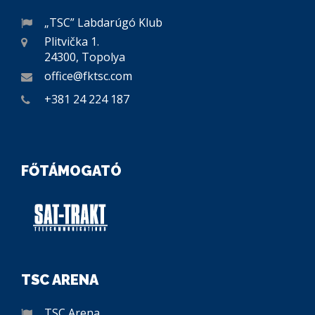
„TSC” Labdarúgó Klub
Plitvička 1.
24300, Topolya
office@fktsc.com
+381 24 224 187
FŐTÁMOGATÓ
TSC ARENA
TSC Arena