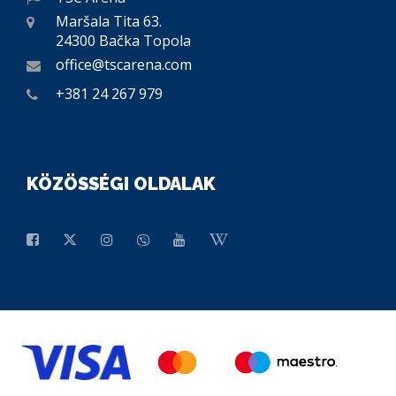
Maršala Tita 63.
24300 Bačka Topola
office@tscarena.com
+381 24 267 979
KÖZÖSSÉGI OLDALAK