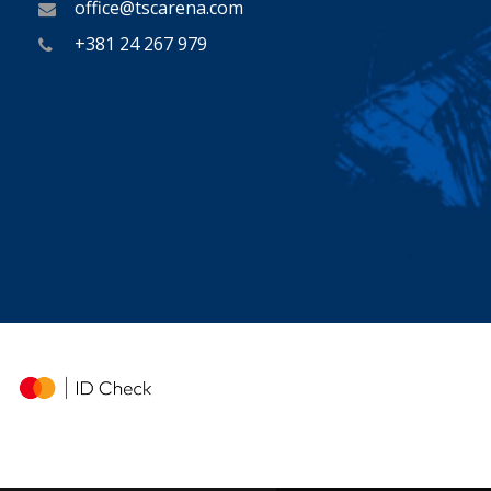
office@tscarena.com
+381 24 267 979