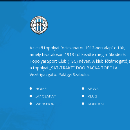
Az első topolyai focicsapatot 1912-ben alapították,
amely hivatalosan 1913-tól kezdte meg működését
Topolyai Sport Club (TSC) néven. A klub főtámogatój
a topolyai „SAT-TRAKT” DOO BAČKA TOPOLA.
Vezérigazgató: Palágyi Szabolcs.
HOME
NEWS
„A” CSAPAT
KLUB
WEBSHOP
KONTAKT