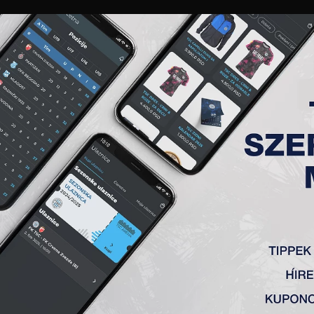
GALÉRIA
„A” CSAPAT
TAGSÁG
JEGYEK
AKKREDITÁCIÓ
KLUB
AKADÉMIA
NŐI
SOMBOR (Z)