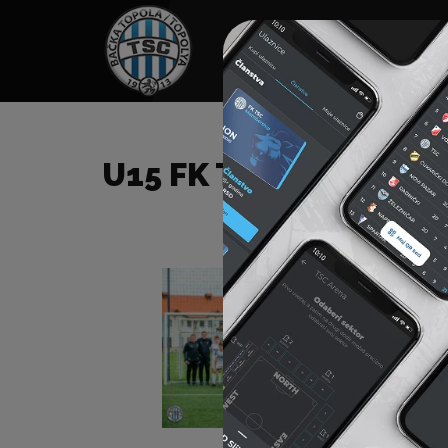
HOME
TÁMOGATÓK
NEWS
U15 FK TSC – FK ŽAK 