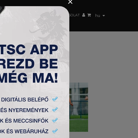
×
 CSAPAT
WEBSHOP
TSC ARENA
KAPCSOLAT
hu