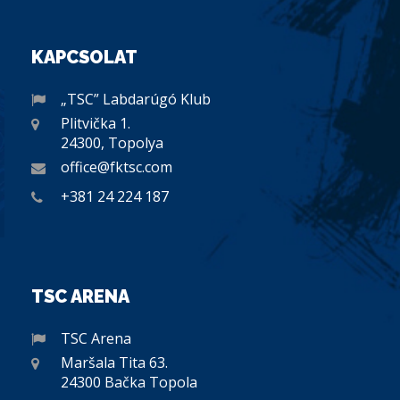
KAPCSOLAT
„TSC” Labdarúgó Klub
Plitvička 1.
24300, Topolya
office@fktsc.com
+381 24 224 187
TSC ARENA
TSC Arena
Maršala Tita 63.
24300 Bačka Topola