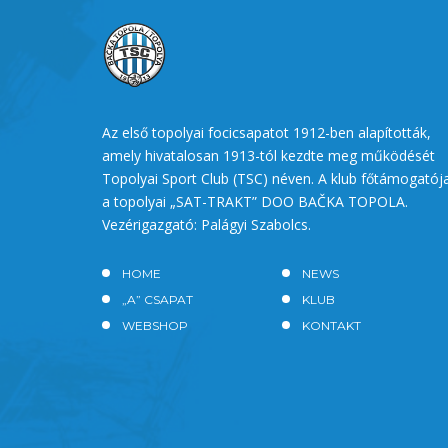
Az első topolyai focicsapatot 1912-ben alapították,
amely hivatalosan 1913-tól kezdte meg működését
Topolyai Sport Club (TSC) néven. A klub főtámogatój
a topolyai „SAT-TRAKT” DOO BAČKA TOPOLA.
Vezérigazgató: Palágyi Szabolcs.
HOME
NEWS
„A” CSAPAT
KLUB
WEBSHOP
KONTAKT