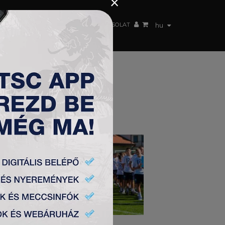
×
 CSAPAT
WEBSHOP
TSC ARENA
KAPCSOLAT
hu