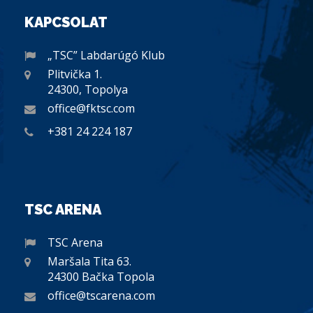
KAPCSOLAT
„TSC” Labdarúgó Klub
Plitvička 1.
24300, Topolya
office@fktsc.com
+381 24 224 187
TSC ARENA
TSC Arena
Maršala Tita 63.
24300 Bačka Topola
office@tscarena.com