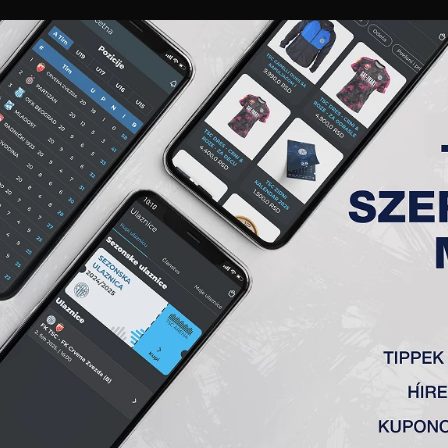
GALÉRIA
„A” CSAPAT
TAGSÁG
JEGYEK
AKKREDITÁCIÓ
KLUB
AKADÉMIA
NŐI