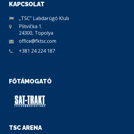
KAPCSOLAT
„TSC” Labdarúgó Klub
Plitvička 1.
24300, Topolya
office@fktsc.com
+381 24 224 187
FŐTÁMOGATÓ
TSC ARENA