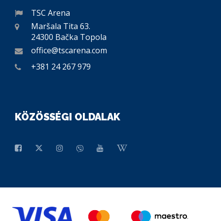
TSC Arena
Maršala Tita 63.
24300 Bačka Topola
office@tscarena.com
+381 24 267 979
KÖZÖSSÉGI OLDALAK