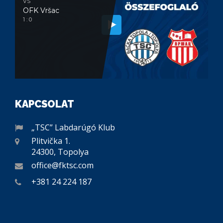
VS
OFK Vršac
1 : 0
KAPCSOLAT
„TSC” Labdarúgó Klub
Plitvička 1.
24300, Topolya
office@fktsc.com
+381 24 224 187