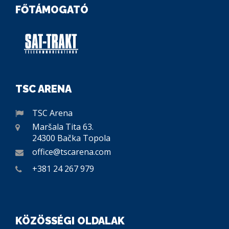
FŐTÁMOGATÓ
TSC ARENA
TSC Arena
Maršala Tita 63.
24300 Bačka Topola
office@tscarena.com
+381 24 267 979
KÖZÖSSÉGI OLDALAK