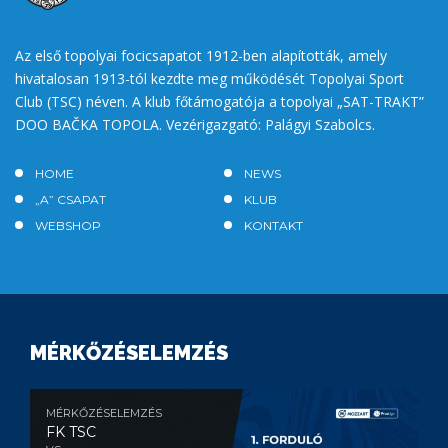
Az első topolyai focicsapatot 1912-ben alapították, amely
hivatalosan 1913-tól kezdte meg működését Topolyai Sport
Club (TSC) néven. A klub főtámogatója a topolyai „SAT-TRAKT”
DOO BAČKA TOPOLA. Vezérigazgató: Palágyi Szabolcs.
HOME
NEWS
„A” CSAPAT
KLUB
WEBSHOP
KONTAKT
MÉRKŐZÉSELEMZÉS
MÉRKŐZÉSELEMZÉS
FK TSC