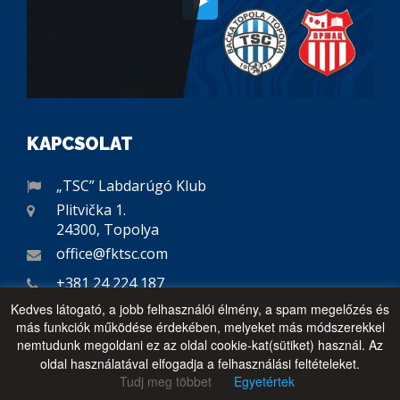
KAPCSOLAT
„TSC” Labdarúgó Klub
Plitvička 1.
24300, Topolya
office@fktsc.com
+381 24 224 187
Kedves látogató, a jobb felhasználói élmény, a spam megelőzés és
más funkciók működése érdekében, melyeket más módszerekkel
nemtudunk megoldani ez az oldal cookie-kat(sütiket) használ. Az
oldal használatával elfogadja a felhasználási feltételeket.
FŐTÁMOGATÓ
Tudj meg többet
Egyetértek