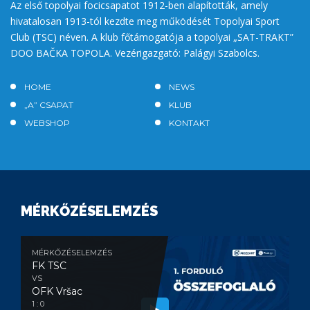
Az első topolyai focicsapatot 1912-ben alapították, amely
hivatalosan 1913-tól kezdte meg működését Topolyai Sport
Club (TSC) néven. A klub főtámogatója a topolyai „SAT-TRAKT”
DOO BAČKA TOPOLA. Vezérigazgató: Palágyi Szabolcs.
HOME
NEWS
„A” CSAPAT
KLUB
WEBSHOP
KONTAKT
MÉRKŐZÉSELEMZÉS
MÉRKŐZÉSELEMZÉS
FK TSC
VS
OFK Vršac
1 : 0