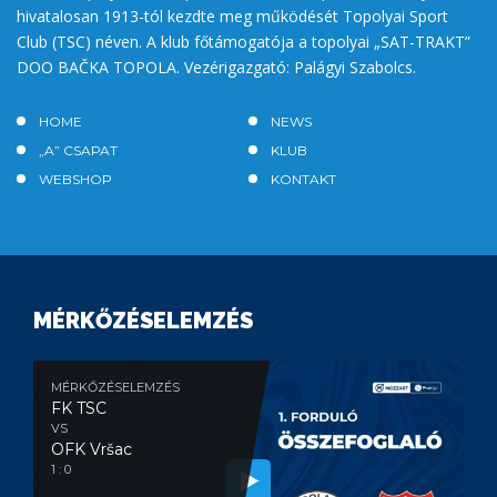
hivatalosan 1913-tól kezdte meg működését Topolyai Sport
Club (TSC) néven. A klub főtámogatója a topolyai „SAT-TRAKT”
DOO BAČKA TOPOLA. Vezérigazgató: Palágyi Szabolcs.
HOME
NEWS
„A” CSAPAT
KLUB
WEBSHOP
KONTAKT
MÉRKŐZÉSELEMZÉS
MÉRKŐZÉSELEMZÉS
FK TSC
VS
OFK Vršac
1 : 0