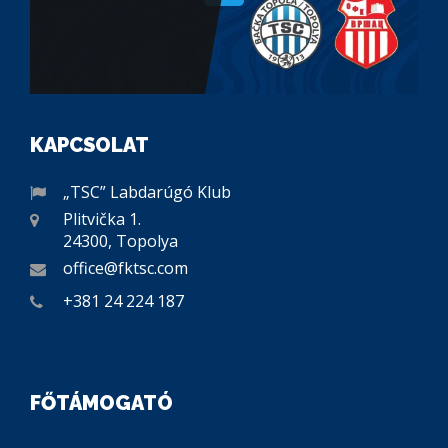
KAPCSOLAT
„TSC” Labdarúgó Klub
Plitvička 1.
24300, Topolya
office@fktsc.com
+381 24 224 187
FŐTÁMOGATÓ