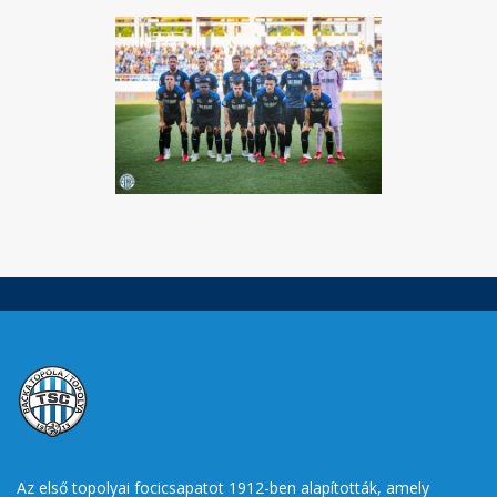
Az első topolyai focicsapatot 1912-ben alapították, amely