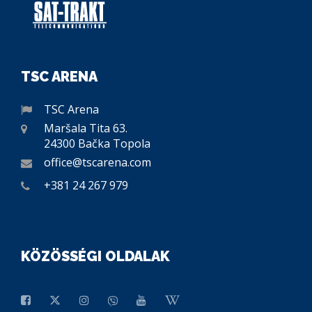
TSC ARENA
TSC Arena
Maršala Tita 63.
24300 Bačka Topola
office@tscarena.com
+381 24 267 979
KÖZÖSSÉGI OLDALAK