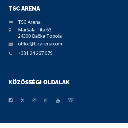
TSC ARENA
TSC Arena
Maršala Tita 63.
24300 Bačka Topola
office@tscarena.com
+381 24 267 979
KÖZÖSSÉGI OLDALAK