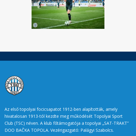
Az első topolyai focicsapatot 1912-ben alapították, amely
hivatalosan 1913-tól kezdte meg működését Topolyai Sport
Club (TSC) néven. A klub főtámogatója a topolyai „SAT-TRAKT”
DOO BAČKA TOPOLA. Vezérigazgató: Palágyi Szabolcs.