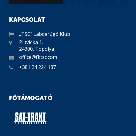
KAPCSOLAT
„TSC” Labdarúgó Klub
Plitvička 1.
24300, Topolya
office@fktsc.com
+381 24 224 187
FŐTÁMOGATÓ