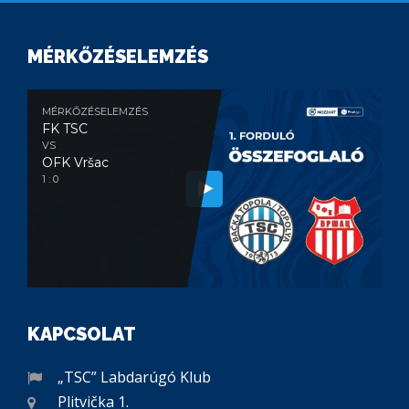
MÉRKŐZÉSELEMZÉS
MÉRKŐZÉSELEMZÉS
FK TSC
VS
OFK Vršac
1 : 0
KAPCSOLAT
„TSC” Labdarúgó Klub
Plitvička 1.