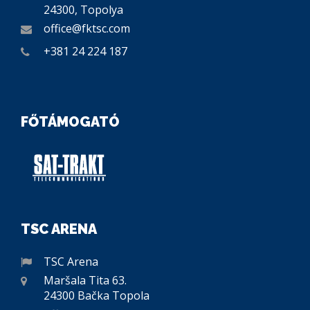
24300, Topolya
office@fktsc.com
+381 24 224 187
FŐTÁMOGATÓ
TSC ARENA
TSC Arena
Maršala Tita 63.
24300 Bačka Topola