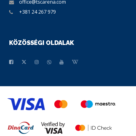
office@tscarena.com
+381 24 267 979
KÖZÖSSÉGI OLDALAK