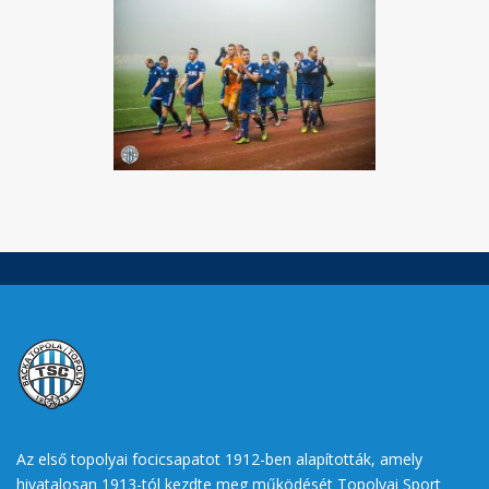
Az első topolyai focicsapatot 1912-ben alapították, amely
hivatalosan 1913-tól kezdte meg működését Topolyai Sport