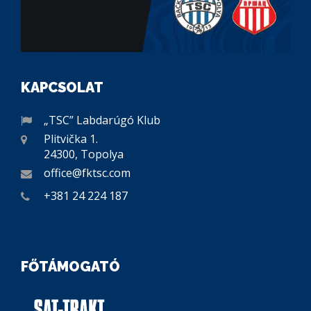
KAPCSOLAT
„TSC” Labdarúgó Klub
Plitvička 1.
24300, Topolya
office@fktsc.com
+381 24 224 187
FŐTÁMOGATÓ