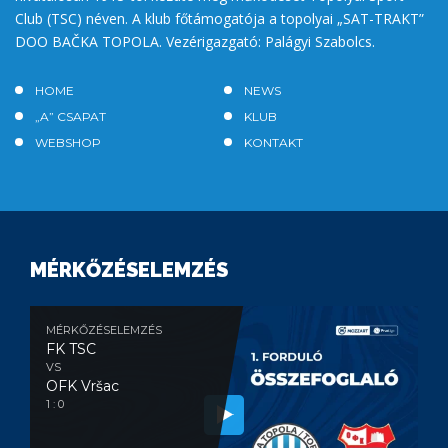
Club (TSC) néven. A klub főtámogatója a topolyai „SAT-TRAKT”
DOO BAČKA TOPOLA. Vezérigazgató: Palágyi Szabolcs.
HOME
NEWS
„A” CSAPAT
KLUB
WEBSHOP
KONTAKT
MÉRKŐZÉSELEMZÉS
MÉRKŐZÉSELEMZÉS
FK TSC
VS
OFK Vršac
1 : 0