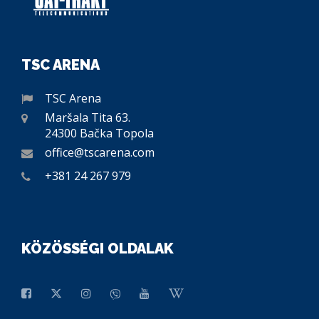
TSC ARENA
TSC Arena
Maršala Tita 63.
24300 Bačka Topola
office@tscarena.com
+381 24 267 979
KÖZÖSSÉGI OLDALAK