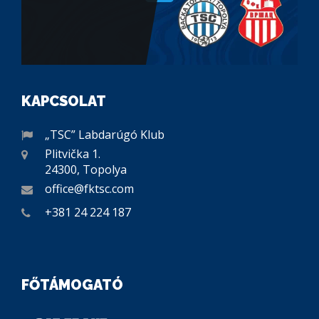
KAPCSOLAT
„TSC” Labdarúgó Klub
Plitvička 1.
24300, Topolya
office@fktsc.com
+381 24 224 187
FŐTÁMOGATÓ