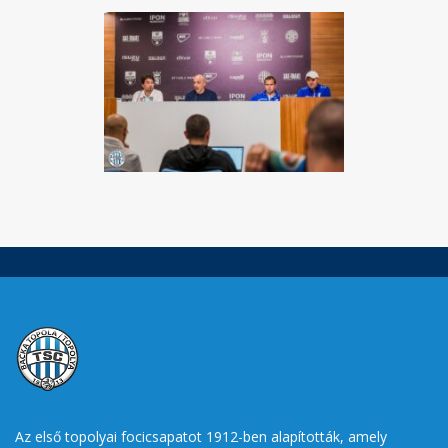
Az első topolyai focicsapatot 1912-ben alapították, amely