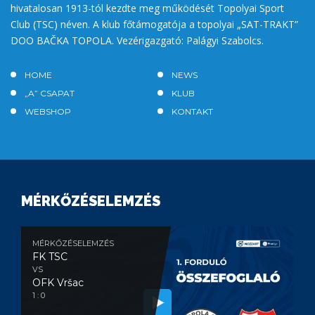
hivatalosan 1913-tól kezdte meg működését Topolyai Sport
Club (TSC) néven. A klub főtámogatója a topolyai „SAT-TRAKT”
DOO BAČKA TOPOLA. Vezérigazgató: Palágyi Szabolcs.
HOME
NEWS
„A” CSAPAT
KLUB
WEBSHOP
KONTAKT
MÉRKŐZÉSELEMZÉS
MÉRKŐZÉSELEMZÉS
FK TSC
VS
OFK Vršac
1 : 0