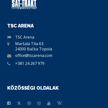
TSC ARENA
TSC Arena
Maršala Tita 63.
24300 Bačka Topola
office@tscarena.com
+381 24 267 979
KÖZÖSSÉGI OLDALAK