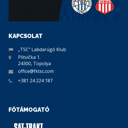
KAPCSOLAT
„TSC” Labdarúgó Klub
Plitvička 1.
24300, Topolya
office@fktsc.com
+381 24 224 187
FŐTÁMOGATÓ