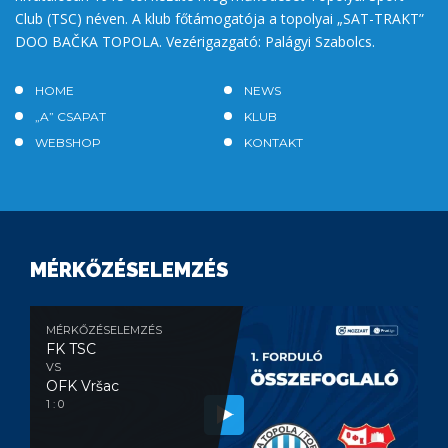
Club (TSC) néven. A klub főtámogatója a topolyai „SAT-TRAKT”
DOO BAČKA TOPOLA. Vezérigazgató: Palágyi Szabolcs.
HOME
NEWS
„A” CSAPAT
KLUB
WEBSHOP
KONTAKT
MÉRKŐZÉSELEMZÉS
MÉRKŐZÉSELEMZÉS
FK TSC
VS
OFK Vršac
1 : 0