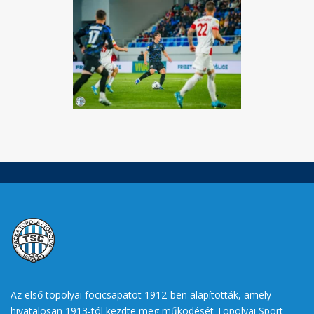
Az első topolyai focicsapatot 1912-ben alapították, amely
hivatalosan 1913-tól kezdte meg működését Topolyai Sport