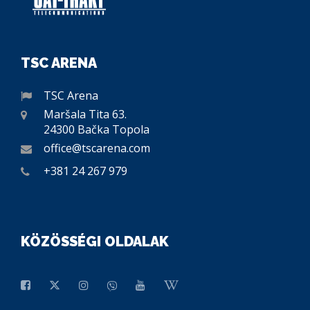
TSC ARENA
TSC Arena
Maršala Tita 63.
24300 Bačka Topola
office@tscarena.com
+381 24 267 979
KÖZÖSSÉGI OLDALAK