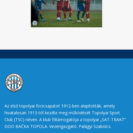
Az első topolyai focicsapatot 1912-ben alapították, amely
hivatalosan 1913-tól kezdte meg működését Topolyai Sport
Club (TSC) néven. A klub főtámogatója a topolyai „SAT-TRAKT”
DOO BAČKA TOPOLA. Vezérigazgató: Palágyi Szabolcs.