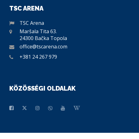
TSC ARENA
TSC Arena
Maršala Tita 63.
24300 Bačka Topola
office@tscarena.com
+381 24 267 979
KÖZÖSSÉGI OLDALAK