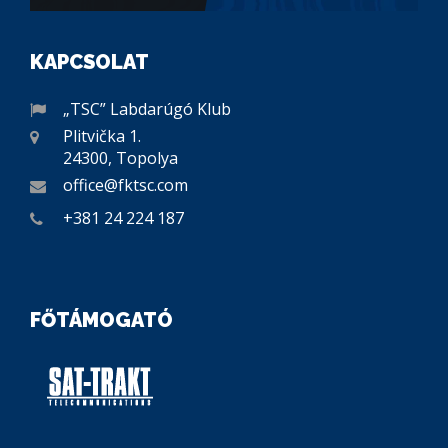
KAPCSOLAT
„TSC” Labdarúgó Klub
Plitvička 1.
24300, Topolya
office@fktsc.com
+381 24 224 187
FŐTÁMOGATÓ