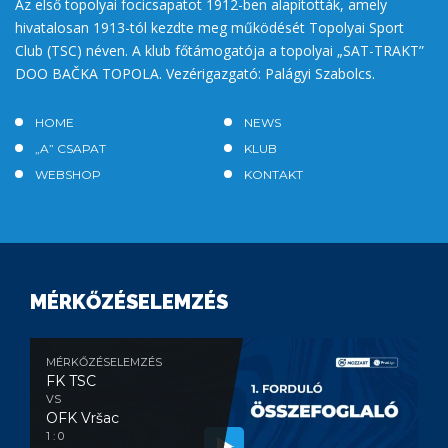
Az első topolyai focicsapatot 1912-ben alapították, amely
hivatalosan 1913-tól kezdte meg működését Topolyai Sport
Club (TSC) néven. A klub főtámogatója a topolyai „SAT-TRAKT”
DOO BAČKA TOPOLA. Vezérigazgató: Palágyi Szabolcs.
HOME
NEWS
„A” CSAPAT
KLUB
WEBSHOP
KONTAKT
MÉRKŐZÉSELEMZÉS
MÉRKŐZÉSELEMZÉS
FK TSC
VS
OFK Vršac
1 : 0