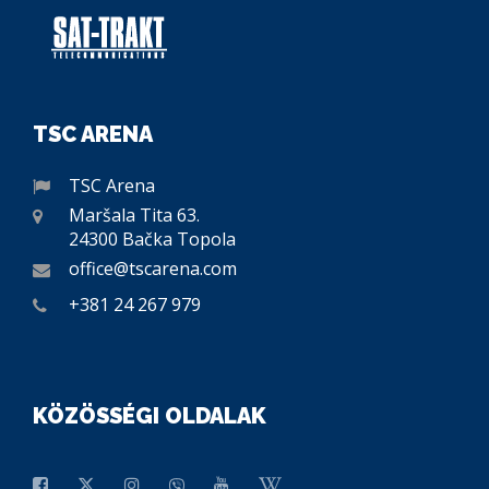
TSC ARENA
TSC Arena
Maršala Tita 63.
24300 Bačka Topola
office@tscarena.com
+381 24 267 979
KÖZÖSSÉGI OLDALAK