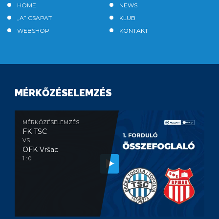
HOME
NEWS
„A” CSAPAT
KLUB
WEBSHOP
KONTAKT
MÉRKŐZÉSELEMZÉS
MÉRKŐZÉSELEMZÉS
FK TSC
VS
OFK Vršac
1 : 0