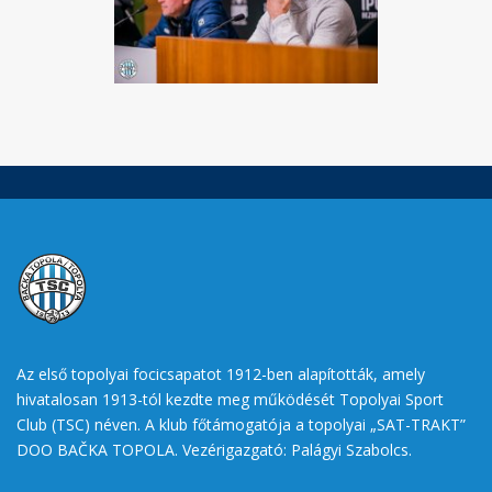
Az első topolyai focicsapatot 1912-ben alapították, amely
hivatalosan 1913-tól kezdte meg működését Topolyai Sport
Club (TSC) néven. A klub főtámogatója a topolyai „SAT-TRAKT”
DOO BAČKA TOPOLA. Vezérigazgató: Palágyi Szabolcs.