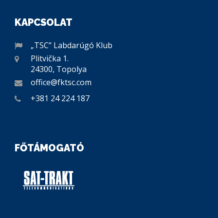
KAPCSOLAT
„TSC” Labdarúgó Klub
Plitvička 1.
24300, Topolya
office@fktsc.com
+381 24 224 187
FŐTÁMOGATÓ