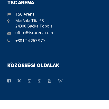
TSC ARENA
TSC Arena
Maršala Tita 63.
24300 Bačka Topola
office@tscarena.com
+381 24 267 979
KÖZÖSSÉGI OLDALAK