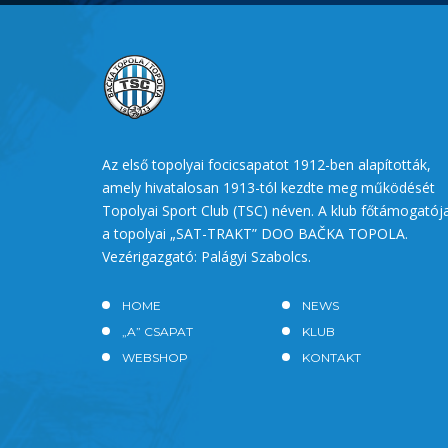
Az első topolyai focicsapatot 1912-ben alapították,
amely hivatalosan 1913-tól kezdte meg működését
Topolyai Sport Club (TSC) néven. A klub főtámogatój
a topolyai „SAT-TRAKT” DOO BAČKA TOPOLA.
Vezérigazgató: Palágyi Szabolcs.
HOME
NEWS
„A” CSAPAT
KLUB
WEBSHOP
KONTAKT