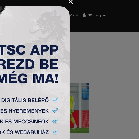
×
 CSAPAT
WEBSHOP
TSC ARENA
KAPCSOLAT
hu