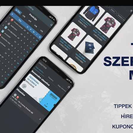
GALÉRIA
„A” CSAPAT
TAGSÁG
JEGYEK
AKKREDITÁCIÓ
KLUB
AKADÉMIA
NŐI
 (K)