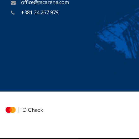
office@tscarena.com
+381 24 267 979