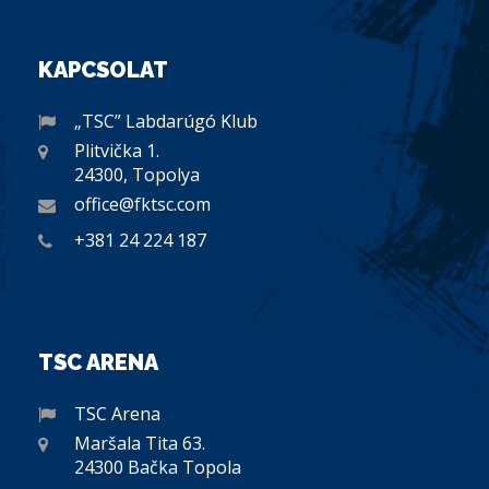
KAPCSOLAT
„TSC” Labdarúgó Klub
Plitvička 1.
24300, Topolya
office@fktsc.com
+381 24 224 187
TSC ARENA
TSC Arena
Maršala Tita 63.
24300 Bačka Topola