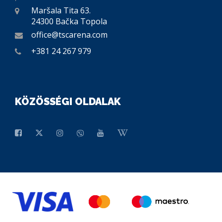
Maršala Tita 63.
24300 Bačka Topola
office@tscarena.com
+381 24 267 979
KÖZÖSSÉGI OLDALAK