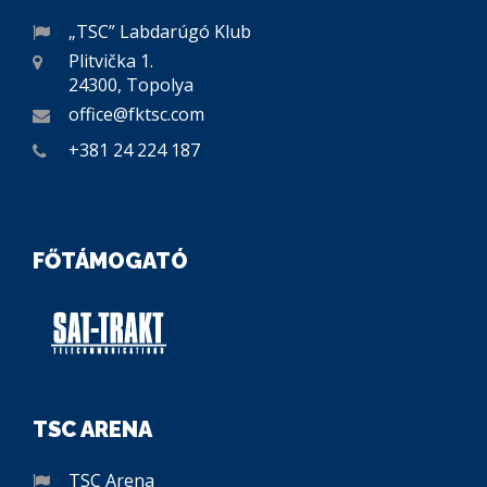
„TSC” Labdarúgó Klub
Plitvička 1.
24300, Topolya
office@fktsc.com
+381 24 224 187
FŐTÁMOGATÓ
TSC ARENA
TSC Arena