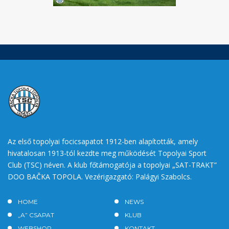
Az első topolyai focicsapatot 1912-ben alapították, amely
hivatalosan 1913-tól kezdte meg működését Topolyai Sport
Club (TSC) néven. A klub főtámogatója a topolyai „SAT-TRAKT”
DOO BAČKA TOPOLA. Vezérigazgató: Palágyi Szabolcs.
HOME
NEWS
„A” CSAPAT
KLUB
WEBSHOP
KONTAKT