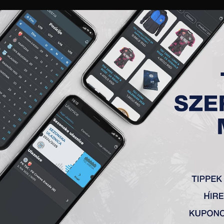
GALÉRIA
„A” CSAPAT
TAGSÁG
JEGYEK
AKKREDITÁCIÓ
KLUB
AKADÉMIA
NŐI
VEZDA (B)