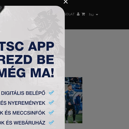
×
 CSAPAT
WEBSHOP
TSC ARENA
KAPCSOLAT
hu