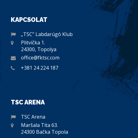
KAPCSOLAT
„TSC” Labdarúgó Klub
Plitvička 1.
24300, Topolya
office@fktsc.com
+381 24 224 187
TSC ARENA
TSC Arena
Maršala Tita 63.
24300 Bačka Topola