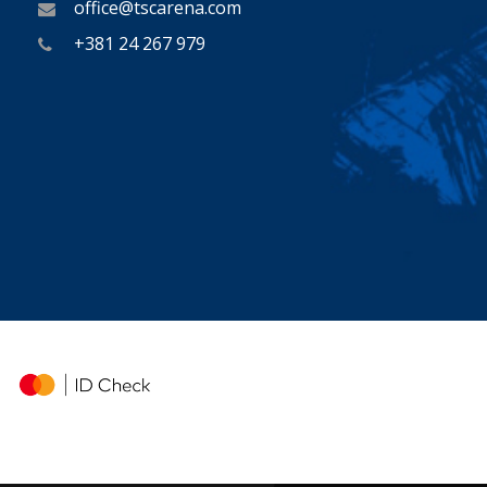
office@tscarena.com
+381 24 267 979