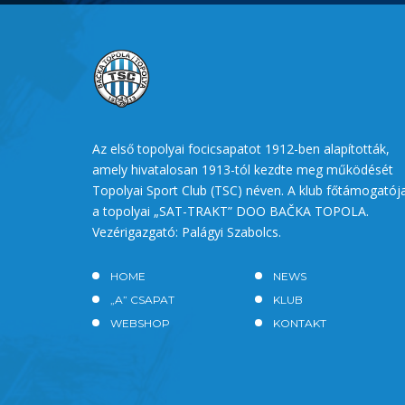
Az első topolyai focicsapatot 1912-ben alapították,
amely hivatalosan 1913-tól kezdte meg működését
Topolyai Sport Club (TSC) néven. A klub főtámogatój
a topolyai „SAT-TRAKT” DOO BAČKA TOPOLA.
Vezérigazgató: Palágyi Szabolcs.
HOME
NEWS
„A” CSAPAT
KLUB
WEBSHOP
KONTAKT