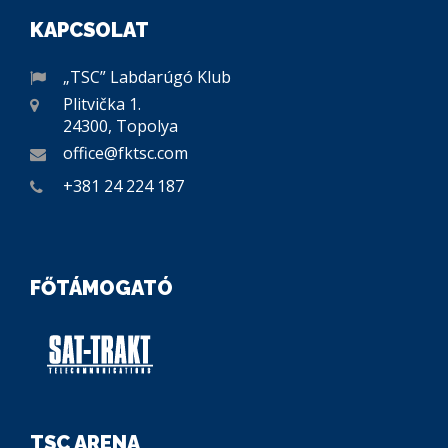
KAPCSOLAT
„TSC” Labdarúgó Klub
Plitvička 1.
24300, Topolya
office@fktsc.com
+381 24 224 187
FŐTÁMOGATÓ
TSC ARENA