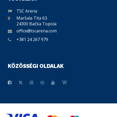
TSC Arena
Maršala Tita 63.
24300 Bačka Topola
office@tscarena.com
+381 24 267 979
KÖZÖSSÉGI OLDALAK