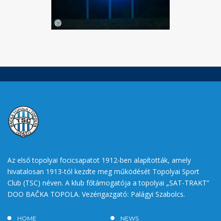
Az első topolyai focicsapatot 1912-ben alapították, amely
hivatalosan 1913-tól kezdte meg működését Topolyai Sport
Club (TSC) néven. A klub főtámogatója a topolyai „SAT-TRAKT”
DOO BAČKA TOPOLA. Vezérigazgató: Palágyi Szabolcs.
HOME
NEWS