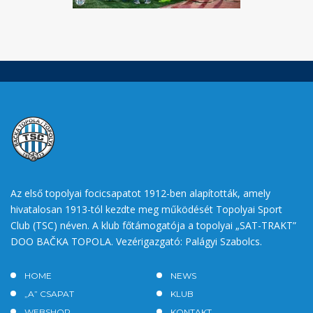
Az első topolyai focicsapatot 1912-ben alapították, amely
hivatalosan 1913-tól kezdte meg működését Topolyai Sport
Club (TSC) néven. A klub főtámogatója a topolyai „SAT-TRAKT”
DOO BAČKA TOPOLA. Vezérigazgató: Palágyi Szabolcs.
HOME
NEWS
„A” CSAPAT
KLUB
WEBSHOP
KONTAKT