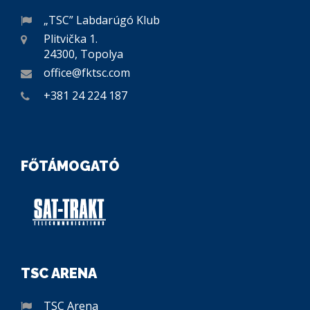
„TSC” Labdarúgó Klub
Plitvička 1.
24300, Topolya
office@fktsc.com
+381 24 224 187
FŐTÁMOGATÓ
TSC ARENA
TSC Arena