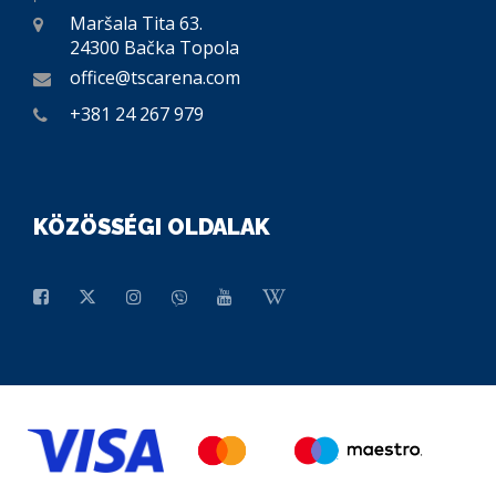
Maršala Tita 63.
24300 Bačka Topola
office@tscarena.com
+381 24 267 979
KÖZÖSSÉGI OLDALAK