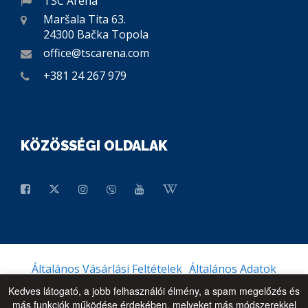
TSC Arena
Maršala Tita 63.
24300 Bačka Topola
office@tscarena.com
+381 24 267 979
KÖZÖSSÉGI OLDALAK
Általános Vásárlási Feltételek
Általános Adatok
Kedves látogató, a jobb felhasználói élmény, a spam megelőzés és
más funkciók működése érdekében, melyeket más módszerekkel