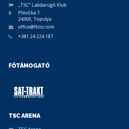
„TSC” Labdarúgó Klub
Plitvička 1.
24300, Topolya
office@fktsc.com
+381 24 224 187
FŐTÁMOGATÓ
TSC ARENA