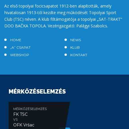
Az első topolyai focicsapatot 1912-ben alapították, amely
hivatalosan 1913-tól kezdte meg működését Topolyai Sport
Club (TSC) néven. A klub főtámogatója a topolyai „SAT-TRAKT”
DOO BAČKA TOPOLA. Vezérigazgató: Palágyi Szabolcs.
HOME
NEWS
„A” CSAPAT
KLUB
WEBSHOP
KONTAKT
MÉRKŐZÉSELEMZÉS
MÉRKŐZÉSELEMZÉS
FK TSC
VS
OFK Vršac