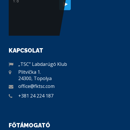
1 : 0
KAPCSOLAT
„TSC” Labdarúgó Klub
Plitvička 1.
24300, Topolya
office@fktsc.com
+381 24 224 187
FŐTÁMOGATÓ