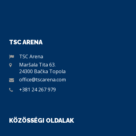
TSC ARENA
TSC Arena
Maršala Tita 63.
24300 Bačka Topola
office@tscarena.com
+381 24 267 979
KÖZÖSSÉGI OLDALAK