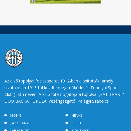
Az első topolyai focicsapatot 1912-ben alapították, amely
hivatalosan 1913-tól kezdte meg működését Topolyai Sport
Club (TSC) néven. A klub főtámogatója a topolyai „SAT-TRAKT”
DOO BAČKA TOPOLA. Vezérigazgató: Palágyi Szabolcs.
HOME
NEWS
„A” CSAPAT
KLUB
WEBSHOP
KONTAKT