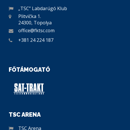
„TSC” Labdarúgó Klub
Plitvička 1.
24300, Topolya
office@fktsc.com
+381 24 224 187
FŐTÁMOGATÓ
TSC ARENA
TSC Arena