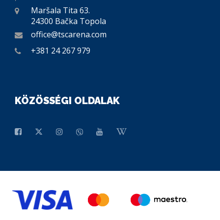
Maršala Tita 63.
24300 Bačka Topola
office@tscarena.com
+381 24 267 979
KÖZÖSSÉGI OLDALAK