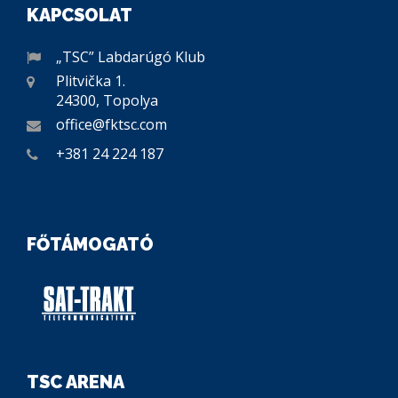
KAPCSOLAT
„TSC” Labdarúgó Klub
Plitvička 1.
24300, Topolya
office@fktsc.com
+381 24 224 187
FŐTÁMOGATÓ
TSC ARENA