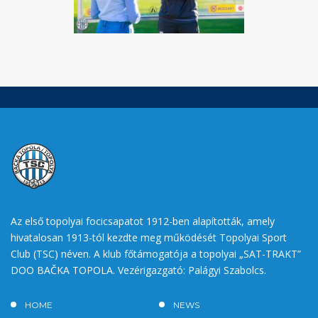
Az első topolyai focicsapatot 1912-ben alapították, amely
hivatalosan 1913-tól kezdte meg működését Topolyai Sport
Club (TSC) néven. A klub főtámogatója a topolyai „SAT-TRAKT”
DOO BAČKA TOPOLA. Vezérigazgató: Palágyi Szabolcs.
HOME
NEWS