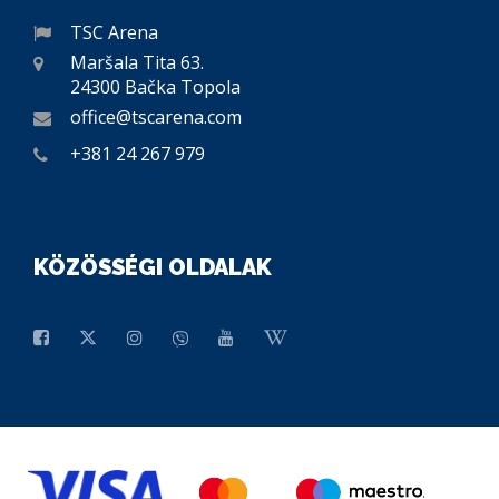
TSC Arena
Maršala Tita 63.
24300 Bačka Topola
office@tscarena.com
+381 24 267 979
KÖZÖSSÉGI OLDALAK