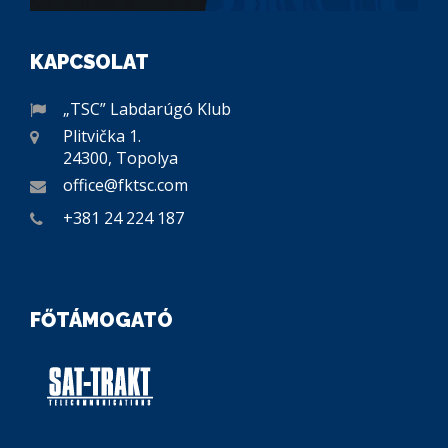
KAPCSOLAT
„TSC” Labdarúgó Klub
Plitvička 1.
24300, Topolya
office@fktsc.com
+381 24 224 187
FŐTÁMOGATÓ