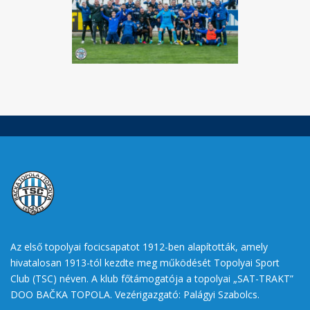
Az első topolyai focicsapatot 1912-ben alapították, amely
hivatalosan 1913-tól kezdte meg működését Topolyai Sport
Club (TSC) néven. A klub főtámogatója a topolyai „SAT-TRAKT”
DOO BAČKA TOPOLA. Vezérigazgató: Palágyi Szabolcs.