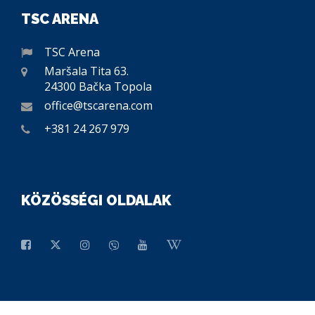
TSC ARENA
TSC Arena
Maršala Tita 63.
24300 Bačka Topola
office@tscarena.com
+381 24 267 979
KÖZÖSSÉGI OLDALAK