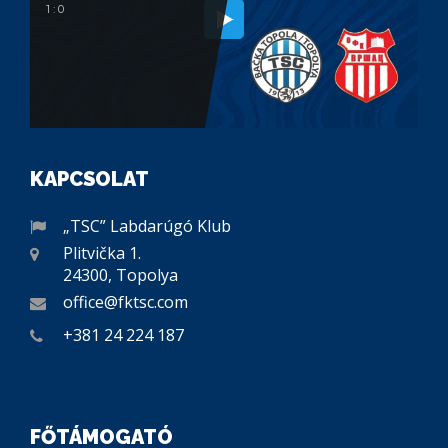
1 : 0
KAPCSOLAT
„TSC” Labdarúgó Klub
Plitvička 1.
24300, Topolya
office@fktsc.com
+381 24 224 187
FŐTÁMOGATÓ