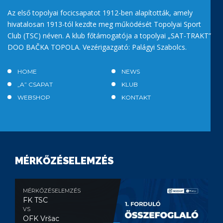
Az első topolyai focicsapatot 1912-ben alapították, amely
hivatalosan 1913-tól kezdte meg működését Topolyai Sport
Club (TSC) néven. A klub főtámogatója a topolyai „SAT-TRAKT”
DOO BAČKA TOPOLA. Vezérigazgató: Palágyi Szabolcs.
HOME
NEWS
„A” CSAPAT
KLUB
WEBSHOP
KONTAKT
MÉRKŐZÉSELEMZÉS
MÉRKŐZÉSELEMZÉS
FK TSC
VS
OFK Vršac