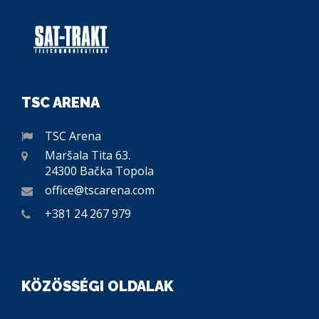
TSC ARENA
TSC Arena
Maršala Tita 63.
24300 Bačka Topola
office@tscarena.com
+381 24 267 979
KÖZÖSSÉGI OLDALAK