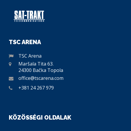
TSC ARENA
TSC Arena
Maršala Tita 63.
24300 Bačka Topola
office@tscarena.com
+381 24 267 979
KÖZÖSSÉGI OLDALAK