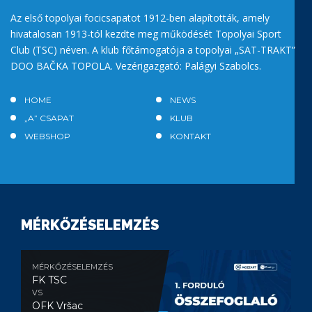
Az első topolyai focicsapatot 1912-ben alapították, amely
hivatalosan 1913-tól kezdte meg működését Topolyai Sport
Club (TSC) néven. A klub főtámogatója a topolyai „SAT-TRAKT”
DOO BAČKA TOPOLA. Vezérigazgató: Palágyi Szabolcs.
HOME
NEWS
„A” CSAPAT
KLUB
WEBSHOP
KONTAKT
MÉRKŐZÉSELEMZÉS
MÉRKŐZÉSELEMZÉS
FK TSC
VS
OFK Vršac