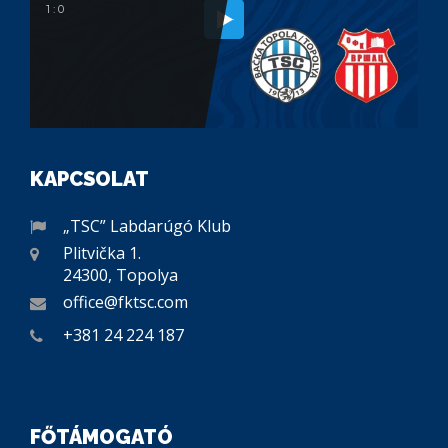
1 : 0
KAPCSOLAT
„TSC” Labdarúgó Klub
Plitvička 1.
24300, Topolya
office@fktsc.com
+381 24 224 187
FŐTÁMOGATÓ