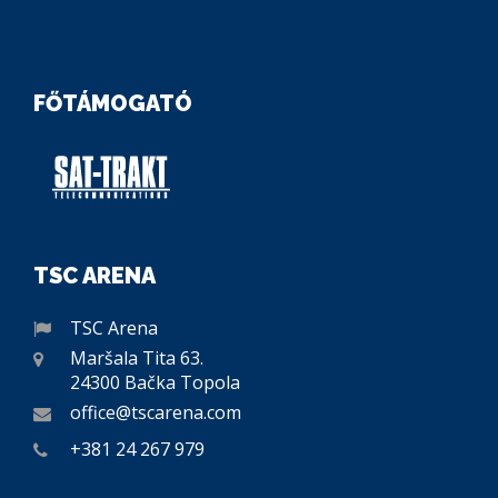
FŐTÁMOGATÓ
TSC ARENA
TSC Arena
Maršala Tita 63.
24300 Bačka Topola
office@tscarena.com
+381 24 267 979