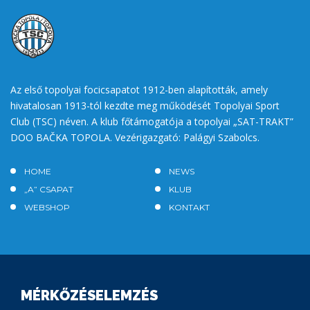
Az első topolyai focicsapatot 1912-ben alapították, amely
hivatalosan 1913-tól kezdte meg működését Topolyai Sport
Club (TSC) néven. A klub főtámogatója a topolyai „SAT-TRAKT”
DOO BAČKA TOPOLA. Vezérigazgató: Palágyi Szabolcs.
HOME
NEWS
„A” CSAPAT
KLUB
WEBSHOP
KONTAKT
MÉRKŐZÉSELEMZÉS