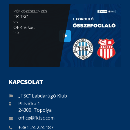
MÉRKŐZÉSELEMZÉS
FK TSC
VS
OFK Vršac
1 : 0
KAPCSOLAT
„TSC” Labdarúgó Klub
Plitvička 1.
24300, Topolya
office@fktsc.com
+381 24 224 187