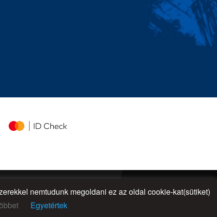
rekkel nemtudunk megoldani ez az oldal cookie-kat(sütiket)
UP
öbbet
Egyetértek