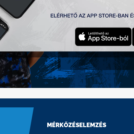
Születési idő:
2007-02-04
Nemzetiség:
Szerbia
POZÍCIÓ
Védő
MÉRKŐZÉSELEMZÉS