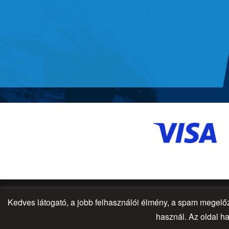
Kedves látogató, a jobb felhasználói élmény, a spam megel
© 2026 - All Rights Reserved
használ. Az oldal ha