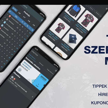
GALÉRIA
„A” CSAPAT
TAGSÁG
JEGYEK
AKKREDITÁCIÓ
KLUB
AKADÉMIA
NŐI
PIVNIČKI NEMAN
ÉLETRAJZ