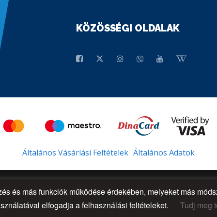
KÖZÖSSÉGI OLDALAK
Általános Vásárlási Feltételek
Általános Adatok
őzés és más funkciók működése érdekében, melyeket más módsze
sználatával elfogadja a felhasználási feltételeket.
Tudj meg t