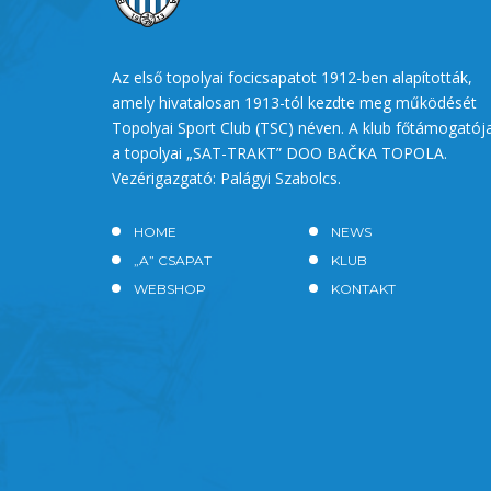
Az első topolyai focicsapatot 1912-ben alapították,
amely hivatalosan 1913-tól kezdte meg működését
Topolyai Sport Club (TSC) néven. A klub főtámogatój
a topolyai „SAT-TRAKT” DOO BAČKA TOPOLA.
Vezérigazgató: Palágyi Szabolcs.
HOME
NEWS
„A” CSAPAT
KLUB
WEBSHOP
KONTAKT