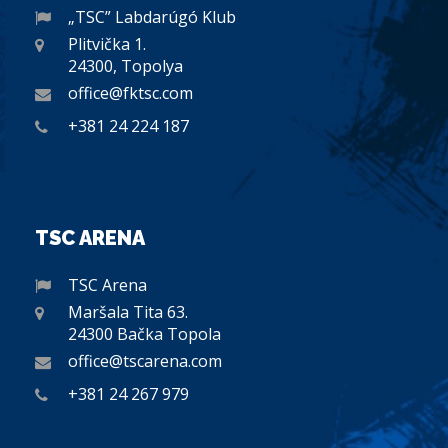
„TSC” Labdarúgó Klub
Plitvička 1.
24300, Topolya
office@fktsc.com
+381 24 224 187
TSC ARENA
TSC Arena
Maršala Tita 63.
24300 Bačka Topola
office@tscarena.com
+381 24 267 979