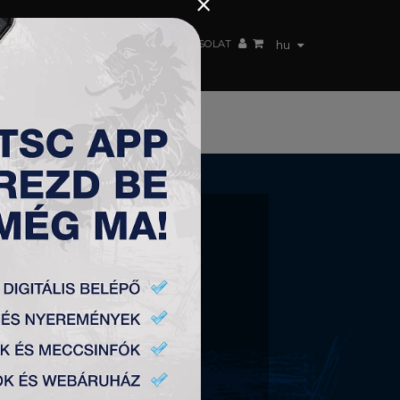
×
 CSAPAT
WEBSHOP
TSC ARENA
KAPCSOLAT
hu
JA