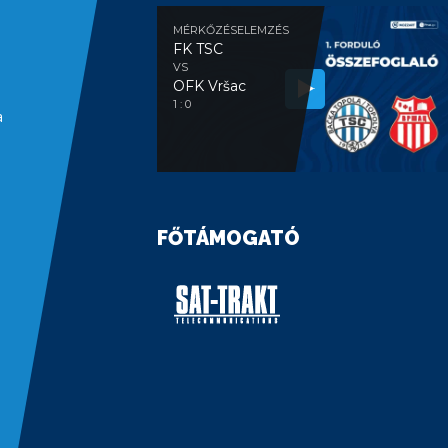
MÉRKŐZÉSELEMZÉS
FK TSC
VS
OFK Vršac
1 : 0
a
FŐTÁMOGATÓ