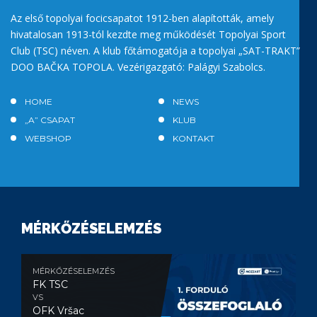
Az első topolyai focicsapatot 1912-ben alapították, amely
hivatalosan 1913-tól kezdte meg működését Topolyai Sport
Club (TSC) néven. A klub főtámogatója a topolyai „SAT-TRAKT”
DOO BAČKA TOPOLA. Vezérigazgató: Palágyi Szabolcs.
HOME
NEWS
„A” CSAPAT
KLUB
WEBSHOP
KONTAKT
MÉRKŐZÉSELEMZÉS
MÉRKŐZÉSELEMZÉS
FK TSC
VS
OFK Vršac