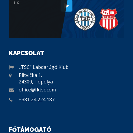
1 : 0
KAPCSOLAT
„TSC” Labdarúgó Klub
Plitvička 1.
24300, Topolya
office@fktsc.com
+381 24 224 187
FŐTÁMOGATÓ