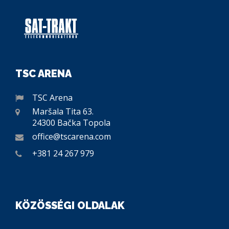
TSC ARENA
TSC Arena
Maršala Tita 63.
24300 Bačka Topola
office@tscarena.com
+381 24 267 979
KÖZÖSSÉGI OLDALAK