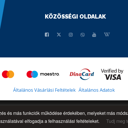
KÖZÖSSÉGI OLDALAK
Általános Vásárlási Feltételek
Általános Adatok
őzés és más funkciók működése érdekében, melyeket más módsze
sználatával elfogadja a felhasználási feltételeket.
Tudj meg t