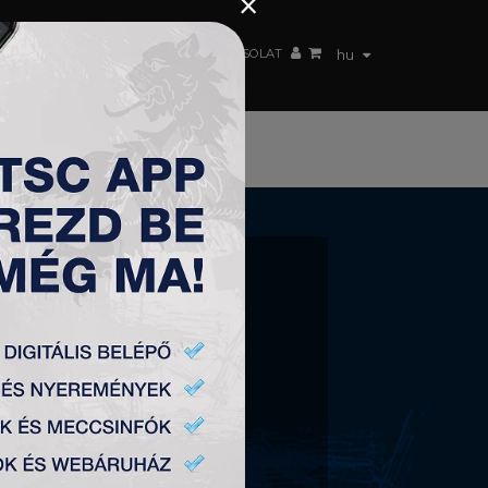
×
 CSAPAT
WEBSHOP
TSC ARENA
KAPCSOLAT
hu