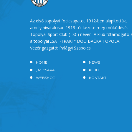
Az első topolyai focicsapatot 1912-ben alapították,
amely hivatalosan 1913-tól kezdte meg működését
Topolyai Sport Club (TSC) néven. A klub főtámogatój
a topolyai „SAT-TRAKT” DOO BAČKA TOPOLA.
Vezérigazgató: Palágyi Szabolcs.
HOME
NEWS
„A” CSAPAT
KLUB
WEBSHOP
KONTAKT