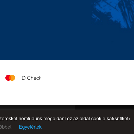
rekkel nemtudunk megoldani ez az oldal cookie-kat(sütiket)
UP
öbbet
Egyetértek