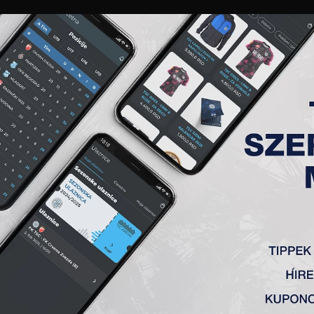
GALÉRIA
„A” CSAPAT
TAGSÁG
JEGYEK
AKKREDITÁCIÓ
KLUB
AKADÉMIA
NŐI
ČAVARIĆ MAKSIM
ÉLETRAJZ