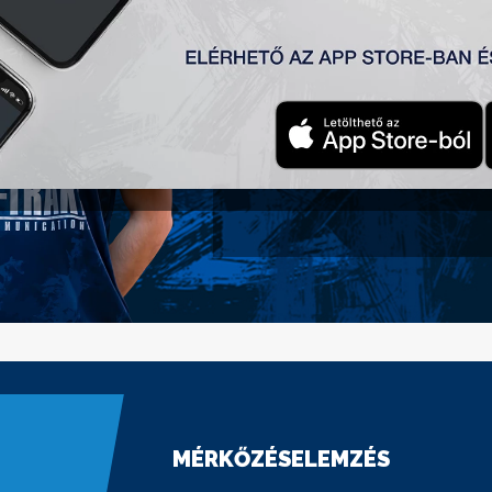
Születési idő:
2008-07-02
Nemzetiség:
Szerbia
POZÍCIÓ
Középhátvéd
MÉRKŐZÉSELEMZÉS