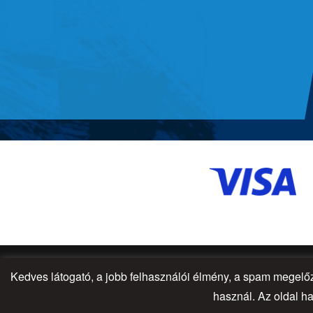
Kedves látogató, a jobb felhasználói élmény, a spam megel
© 2026 - All Rights Reserved
használ. Az oldal ha