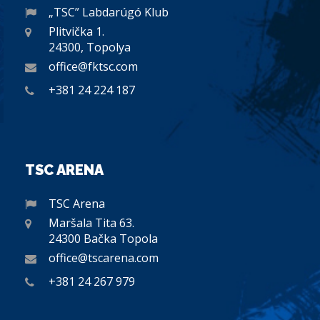
„TSC” Labdarúgó Klub
Plitvička 1.
24300, Topolya
office@fktsc.com
+381 24 224 187
TSC ARENA
TSC Arena
Maršala Tita 63.
24300 Bačka Topola
office@tscarena.com
+381 24 267 979