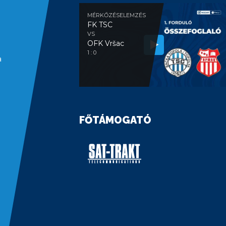
MÉRKŐZÉSELEMZÉS
FK TSC
VS
OFK Vršac
1 : 0
a
FŐTÁMOGATÓ