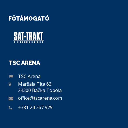
FŐTÁMOGATÓ
TSC ARENA
TSC Arena
Maršala Tita 63.
24300 Bačka Topola
office@tscarena.com
+381 24 267 979