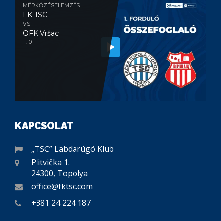
MÉRKŐZÉSELEMZÉS
FK TSC
VS
OFK Vršac
1 : 0
KAPCSOLAT
„TSC” Labdarúgó Klub
Plitvička 1.
24300, Topolya
office@fktsc.com
+381 24 224 187