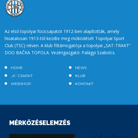
Az első topolyai focicsapatot 1912-ben alapították, amely
hivatalosan 1913-tól kezdte meg működését Topolyai Sport
Club (TSC) néven. A klub főtámogatója a topolyai „SAT-TRAKT”
DOO BAČKA TOPOLA. Vezérigazgató: Palágyi Szabolcs.
HOME
NEWS
„A” CSAPAT
KLUB
WEBSHOP
KONTAKT
MÉRKŐZÉSELEMZÉS