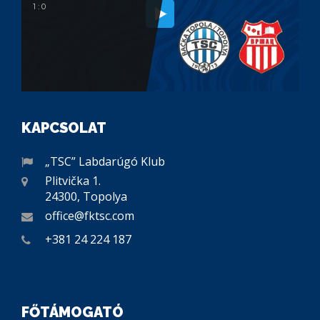
1 : 0
KAPCSOLAT
„TSC” Labdarúgó Klub
Plitvička 1.
24300, Topolya
office@fktsc.com
+381 24 224 187
FŐTÁMOGATÓ