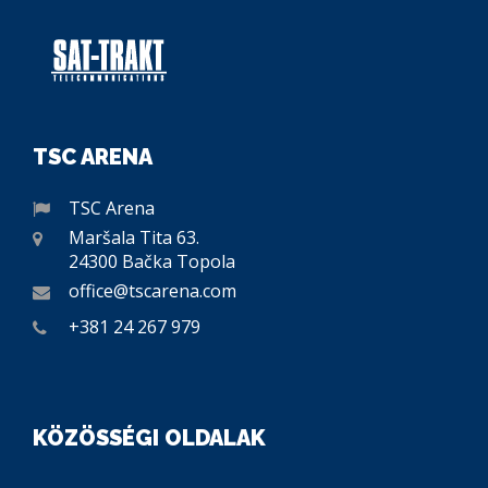
TSC ARENA
TSC Arena
Maršala Tita 63.
24300 Bačka Topola
office@tscarena.com
+381 24 267 979
KÖZÖSSÉGI OLDALAK