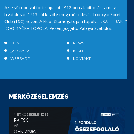
Az első topolyai focicsapatot 1912-ben alapították, amely
hivatalosan 1913-tól kezdte meg működését Topolyai Sport
Club (TSC) néven. A klub főtámogatója a topolyai „SAT-TRAKT”
DOO BAČKA TOPOLA. Vezérigazgató: Palágyi Szabolcs.
HOME
NEWS
„A” CSAPAT
KLUB
WEBSHOP
KONTAKT
MÉRKŐZÉSELEMZÉS
MÉRKŐZÉSELEMZÉS
FK TSC
VS
OFK Vršac