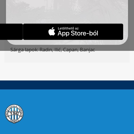
(Krstić 90+7′), St. Jovanović – Radin, Đakovac,
Stanić – Ćirković (Banjac 60′), Pantović (Pejić 89′),
Mboungou
Gólszerzők: Stanić 41′, Đakovac 73′, 76′, Pantović
81′
Sárga lapok: Radin, Ilić, Capan, Banjac