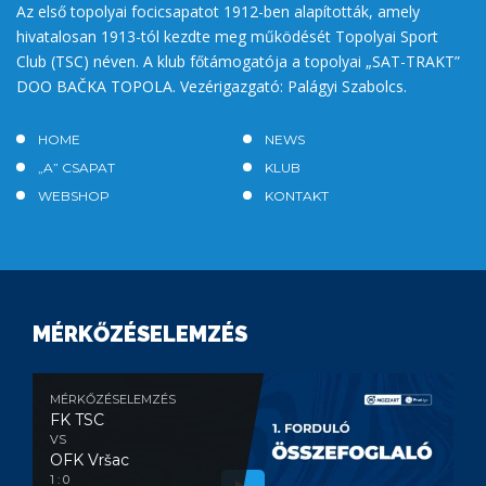
Az első topolyai focicsapatot 1912-ben alapították, amely
hivatalosan 1913-tól kezdte meg működését Topolyai Sport
Club (TSC) néven. A klub főtámogatója a topolyai „SAT-TRAKT”
DOO BAČKA TOPOLA. Vezérigazgató: Palágyi Szabolcs.
HOME
NEWS
„A” CSAPAT
KLUB
WEBSHOP
KONTAKT
MÉRKŐZÉSELEMZÉS
MÉRKŐZÉSELEMZÉS
FK TSC
VS
OFK Vršac
1 : 0