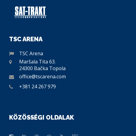
TSC ARENA
TSC Arena
Maršala Tita 63.
24300 Bačka Topola
office@tscarena.com
+381 24 267 979
KÖZÖSSÉGI OLDALAK