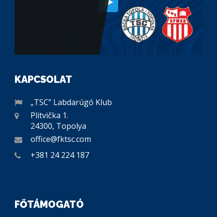
KAPCSOLAT
„TSC” Labdarúgó Klub
Plitvička 1.
24300, Topolya
office@fktsc.com
+381 24 224 187
FŐTÁMOGATÓ